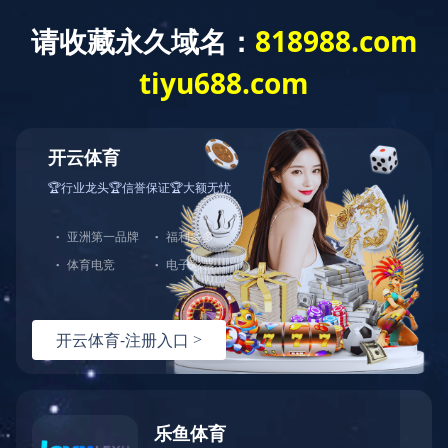
T
o
g
g
乐鱼官方版网站登录入口
l
e
n
a
v
i
g
a
t
i
o
n
Type-C音频-产品列表
BES33系列