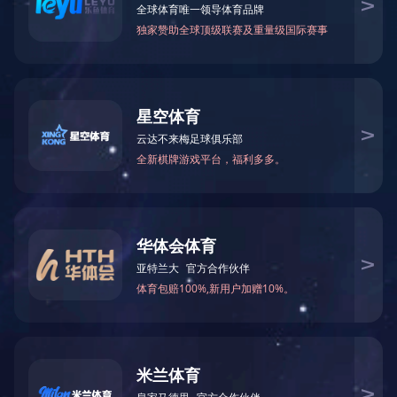
乐鱼官方版网站登录入口-乐鱼LeYu(中
国)
乐鱼官方版网站登录入口-乐鱼LeYu(中国)成立于2015年，
专注于超低功耗技术、智能音视频交互技术和无线通信连接
技术的研发，面向未来智能可穿戴和智能家居市场，打造低
功耗
无线
计算SoC芯片。乐鱼官方版网站登录入口-乐鱼
LeYu(中国)拥有优秀的射频/模拟/电源管理、无线通信、声